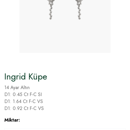
Ingrid Küpe
14 Ayar Altın
D1: 0.45 Ct F-C SI
D1: 1.64 Ct F-C VS
D1: 0.92 Ct F-C VS
Miktar: